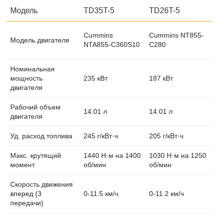
Модель
TD35T-5
TD26T-5
Cummins
Cummins NT855-
C
Модель двигателя
NTA855-C360S10
C280
C
Номинальная
мощность
235 кВт
187 кВт
1
двигателя
Рабочий объем
14.01 л
14.01 л
1
двигателя
Уд. расход топлива
245 г/кВт·ч
205 г/кВт·ч
2
Макс. крутящий
1440 Н·м на 1400
1030 Н·м на 1250
1
момент
об/мин
об/мин
о
Скорость движения
вперед (3
0-11.5 км/ч
0-11.2 км/ч
0
передачи)