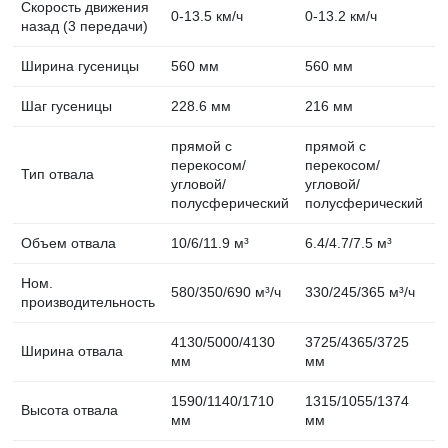
Скорость движения
0-13.5 км/ч
0-13.2 км/ч
0
назад (3 передачи)
Ширина гусеницы
560 мм
560 мм
5
Шаг гусеницы
228.6 мм
216 мм
2
прямой с
прямой с
п
перекосом/
перекосом/
п
Тип отвала
угловой/
угловой/
у
полусферический
полусферический
п
Объем отвала
10/6/11.9 м³
6.4/4.7/7.5 м³
6
Ном.
580/350/690 м³/ч
330/245/365 м³/ч
3
производительность
4130/5000/4130
3725/4365/3725
3
Ширина отвала
мм
мм
1590/1140/1710
1315/1055/1374
1
Высота отвала
мм
мм