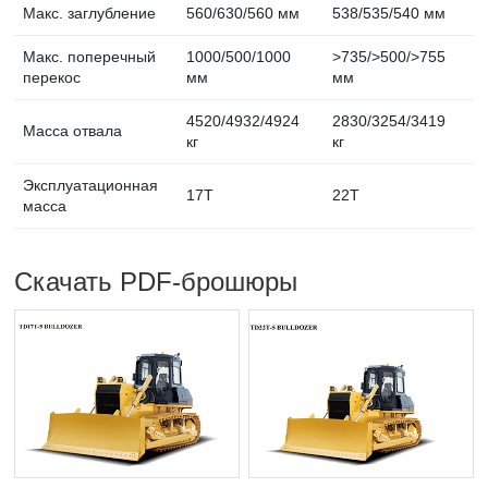
Макс. заглубление
560/630/560 мм
538/535/540 мм
5
Макс. поперечный
1000/500/1000
>735/>500/>755
>
перекос
мм
мм
4520/4932/4924
2830/3254/3419
2
Масса отвала
кг
кг
к
Эксплуатационная
17T
22T
2
масса
Скачать PDF-брошюры