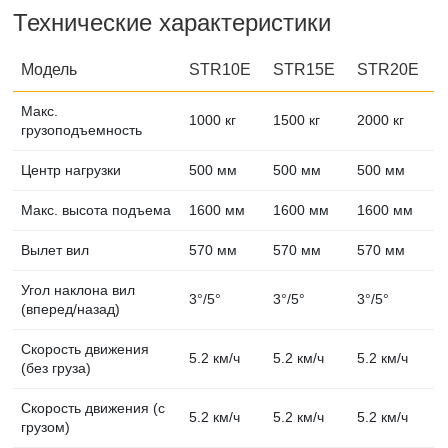
Технические характеристики
Модель
STR10E
STR15E
STR20E
Макс.
1000 кг
1500 кг
2000 кг
грузоподъемность
Центр нагрузки
500 мм
500 мм
500 мм
Макс. высота подъема
1600 мм
1600 мм
1600 мм
Вылет вил
570 мм
570 мм
570 мм
Угол наклона вил
3°/5°
3°/5°
3°/5°
(вперед/назад)
Скорость движения
5.2 км/ч
5.2 км/ч
5.2 км/ч
(без груза)
Скорость движения (с
5.2 км/ч
5.2 км/ч
5.2 км/ч
грузом)