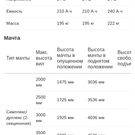
Емкость
210 А·ч
210 А·ч
240 А·ч
Масса
195 кг
195 кг
222 кг
Мачта
Высота
Высота
Макс.
Высота
мачты в
мачты в
Тип мачты
высота
свобод
опущенном
поднятом
вил
подъем
положении
положении
2000
1475 мм
3036 мм
мм
2500
1725 мм
3536 мм
мм
Симплекс/
3000
дуплекс (2-
1925 мм
4036 мм
мм
секционная)
3500