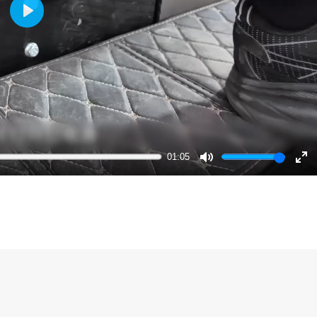
Play
01:05
Mute
En
ful