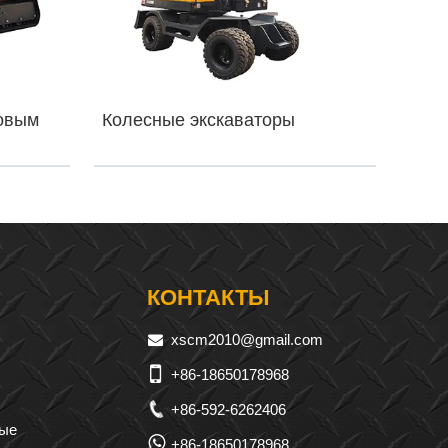
товым
Колесные экскаваторы
КОНТАКТЫ
xscm2010@gmail.com
+86-18650178968
+86-592-6262406
ные
+86-18650178968