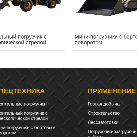
льный погрузчик с
Мини-погрузчики с бор
опической стрелой
поворотом
ПЕЦТЕХНИКА
ПРИМЕНЕНИЕ
онтальные погрузчики
Горная добыча
онтальный погрузчик с
Строительство
лескопической стрелой
Лесозаготовки
ни-погрузчики с бортовым
Погрузочно-разгрузоч
воротом
работы